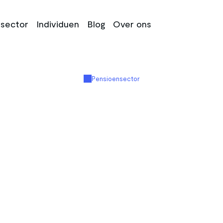
sector
Individuen
Blog
Over ons
Pensioensector
ensioenbewust
werknemers.
Zonder
gedoe.
 helpt pensioenadviseurs en -uitvoerders om werkne
end te activeren bij keuzes rondom hun pensioen en 