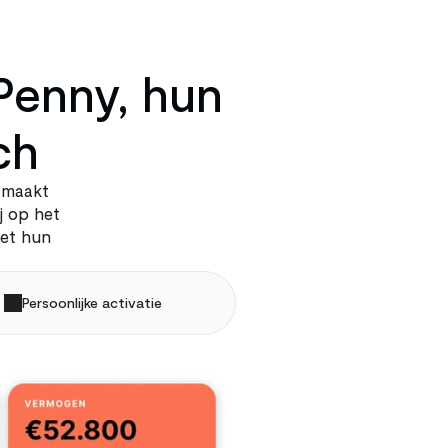
enny, hun 
ch
 maakt 
 op het 
et hun 
Persoonlijke activatie