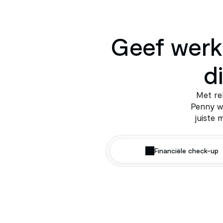
Geef werk
d
Met re
Penny w
juiste
Financiële check-up