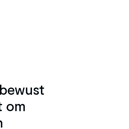
bewust 
 om 
 