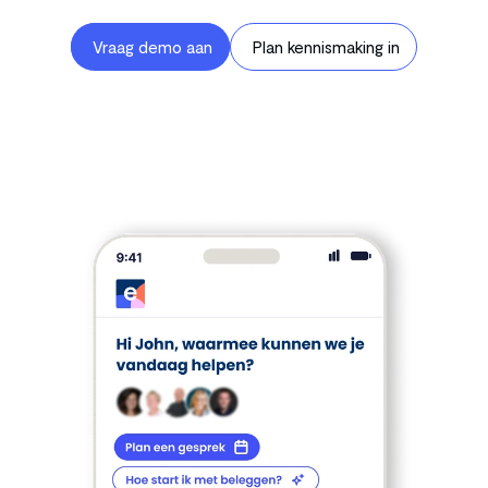
voor later. 
Vraag demo aan
Plan kennismaking in