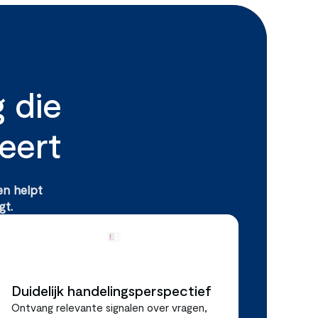
 die 
eert
n helpt 
gt.
Duidelijk handelingsperspectief
Ontvang relevante signalen over vragen, 