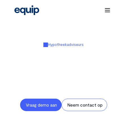
Hypotheekadviseurs
Zet
actief
klantbeheer
op
auto-pilot
Equip activeert klanten automatisch op 
relevante momenten en brengt kansrijke 
signalen in beeld. Zo richt je jouw tijd op 
gesprekken die ertoe doen.
Vraag demo aan
Neem contact op