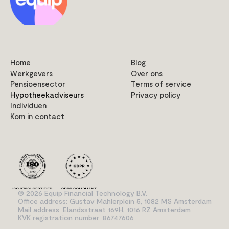
Home
Blog
Werkgevers
Over ons
Pensioensector
Terms of service
Hypotheekadviseurs
Privacy policy
Individuen
Kom in contact
© 2026 Equip Financial Technology B.V.
Office address: Gustav Mahlerplein 5, 1082 MS Amsterdam
Mail address: Elandsstraat 169H, 1016 RZ Amsterdam
KVK registration number: 86747606